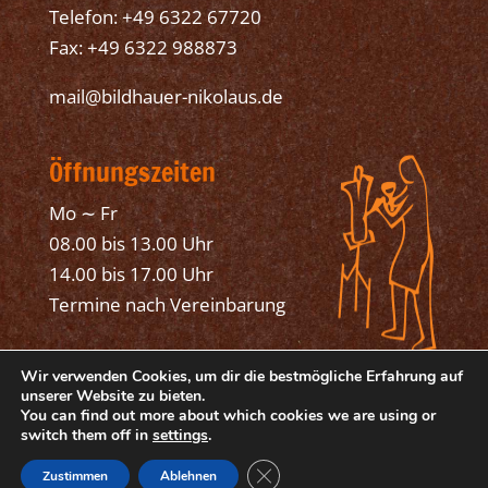
Telefon: +49 6322 67720
Fax: +49 6322 988873
mail@bildhauer-nikolaus.de
Öffnungszeiten
Mo ∼ Fr
08.00 bis 13.00 Uhr
14.00 bis 17.00 Uhr
Termine nach Vereinbarung
Wir verwenden Cookies, um dir die bestmögliche Erfahrung auf
unserer Website zu bieten.
You can find out more about which cookies we are using or
switch them off in
settings
.
© 2025 Bildhauer Mathias Nikolaus, Bad
GDPR Cookie-Banner schließen
Dürkheim
Zustimmen
Ablehnen