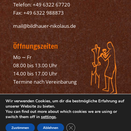
Telefon: +49 6322 67720
Fax: +49 6322 988873
mail@bildhauer-nikolaus.de
Öffnungszeiten
Mo ∼ Fr
08.00 bis 13.00 Uhr
14.00 bis 17.00 Uhr
Termine nach Vereinbarung
Wir verwenden Cookies, um dir die bestmögliche Erfahrung auf
unserer Website zu bieten.
You can find out more about which cookies we are using or
switch them off in
settings
.
© 2025 Bildhauer Mathias Nikolaus, Bad
GDPR Cookie-Banner schließen
Dürkheim
Zustimmen
Ablehnen