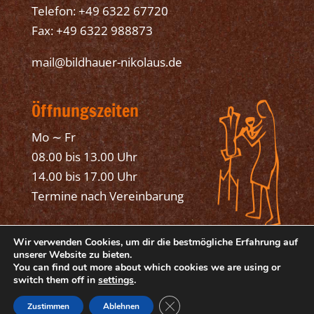
Telefon: +49 6322 67720
Fax: +49 6322 988873
mail@bildhauer-nikolaus.de
Öffnungszeiten
Mo ∼ Fr
08.00 bis 13.00 Uhr
14.00 bis 17.00 Uhr
Termine nach Vereinbarung
Wir verwenden Cookies, um dir die bestmögliche Erfahrung auf
unserer Website zu bieten.
You can find out more about which cookies we are using or
switch them off in
settings
.
© 2025 Bildhauer Mathias Nikolaus, Bad
GDPR Cookie-Banner schließen
Dürkheim
Zustimmen
Ablehnen