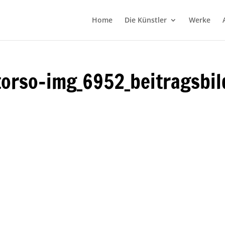
Home
Die Künstler
Werke
torso-img_6952_beitragsbil