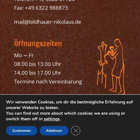
Fax: +49 6322 988873
mail@bildhauer-nikolaus.de
Öffnungszeiten
Mo ∼ Fr
08.00 bis 13.00 Uhr
14.00 bis 17.00 Uhr
Termine nach Vereinbarung
Wir verwenden Cookies, um dir die bestmögliche Erfahrung auf
unserer Website zu bieten.
You can find out more about which cookies we are using or
switch them off in
settings
.
© 2025 Bildhauer Mathias Nikolaus, Bad
GDPR Cookie-Banner schließen
Dürkheim
Zustimmen
Ablehnen