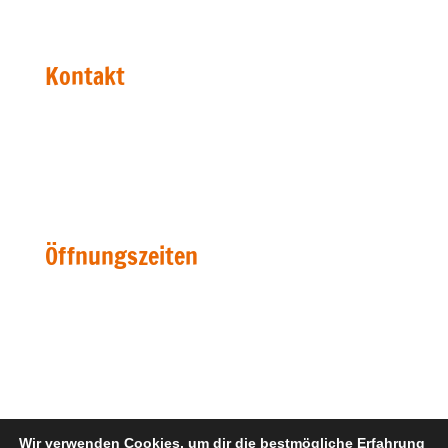
67098 Bad Dürkheim
Kontakt
Telefon: +49 6322 67720
Fax: +49 6322 988873
mail@bildhauer-nikolaus.de
Öffnungszeiten
Mo ∼ Fr
08.00 bis 13.00 Uhr
14.00 bis 17.00 Uhr
Termine nach Vereinbarung
Wir verwenden Cookies, um dir die bestmögliche Erfahrung