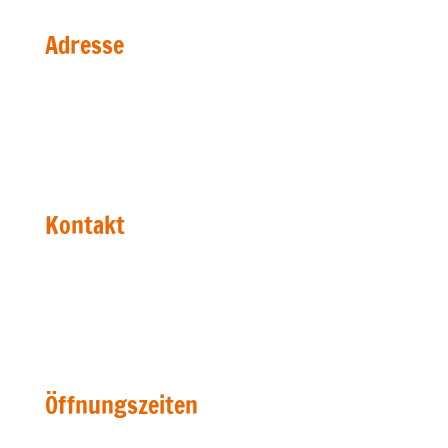
Adresse
Bildhauer Nikolaus
Triftweg 1
67098 Bad Dürkheim
Kontakt
Telefon: +49 6322 67720
Fax: +49 6322 988873
mail@bildhauer-nikolaus.de
Öffnungszeiten
Mo ∼ Fr